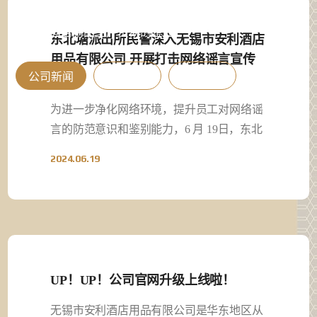
高中档酒店用品生产贸易的企业
东北塘派出所民警深入无锡市安利酒店
东北塘派出所民警深入无锡市安利酒店
用品有限公司 开展打击网络谣言宣传
用品有限公司 开展打击网络谣言宣传
公司新闻
行业动态
产品资讯
活动
活动
为进一步净化网络环境，提升员工对网络谣
为进一步净化网络环境，提升员工对网络谣
言的防范意识和鉴别能力，6 月 19日，东北
言的防范意识和鉴别能力，6 月 19日，东北
塘派出所社区民警…
塘派出所社区民警…
2024.06.19
2024.06.19
UP！UP！公司官网升级上线啦！
UP！UP！公司官网升级上线啦！
无锡市安利酒店用品有限公司是华东地区从
无锡市安利酒店用品有限公司是华东地区从