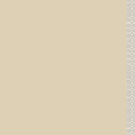
2023.09.02
2023.09.02
UP！UP！公司官网升级上线啦！
UP！UP！公司官网升级上线啦！
无锡市安利酒店用品有限公司是华东地区从
无锡市安利酒店用品有限公司是华东地区从
事高中档酒店用品贸易和生产的企业，公司
事高中档酒店用品贸易和生产的企业，公司
本着以诚待人、以信为本的…
本着以诚待人、以信为本的…
2023.09.02
2023.09.02