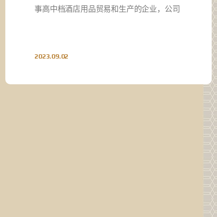
事高中档酒店用品贸易和生产的企业，公司
事高中档酒店用品贸易和生产的企业，公司
本着以诚待人、以信为本的…
本着以诚待人、以信为本的…
2023.09.02
2023.09.02
UP！UP！公司官网升级上线啦！
UP！UP！公司官网升级上线啦！
无锡市安利酒店用品有限公司是华东地区从
无锡市安利酒店用品有限公司是华东地区从
事高中档酒店用品贸易和生产的企业，公司
事高中档酒店用品贸易和生产的企业，公司
本着以诚待人、以信为本的…
本着以诚待人、以信为本的…